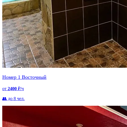
Номер 1 Восточный
от
2400
₽/ч
👥 до 8 чел.