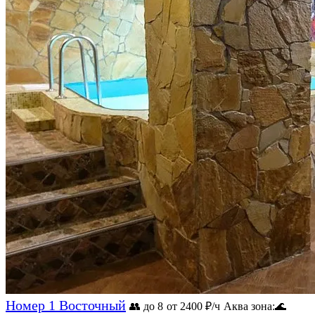
Номер 1 Восточный
👥 до 8
от 2400
₽/ч
Аква зона:
🌊