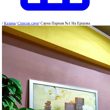
/
Казань
/
Список саун
/
Сауна Парная №1 На Ершова