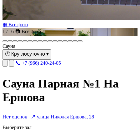
▦ Все фото
1 / 16
📷 Все фото
Сауна
🕐
Круглосуточно
▾
📞 +7 (966) 240-24-05
Сауна Парная №1 На
Ершова
Нет оценок
|
📍 улица Николая Ершова, 28
Выберите зал