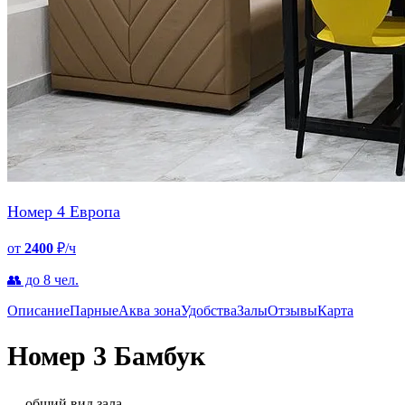
Номер 4 Европа
от
2400
₽/ч
👥 до 8 чел.
Описание
Парные
Аква зона
Удобства
Залы
Отзывы
Карта
Номер 3 Бамбук
— общий вид зала